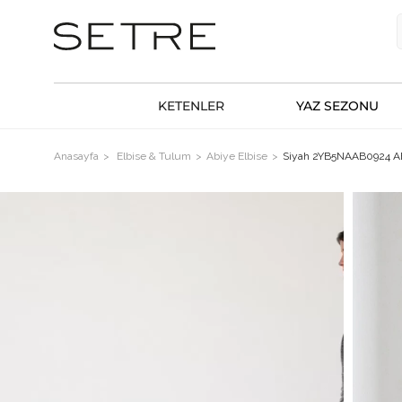
KETENLER
YAZ SEZONU
Anasayfa
Elbise & Tulum
Abiye Elbise
Siyah 2YB5NAAB0924 A