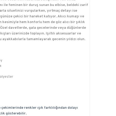
mı ile feminen bir duruş sunan bu elbise, beldeki zarif
arla siluetinizi vurgularken, yırtmaç detayı ise
şünüze çekici bir hareket katıyor. Akıcı kumaşı ve
 kesimiyle hem konforlu hem de göz alıcı bir şıklık
 Özel davetlerde, gala gecelerinde veya düğünlerde
ışları üzerinizde toplayın. Işıltılı aksesuarlar ve
u ayakkabılarla tamamlayarak gecenin yıldızı olun.
oy
a
olyester
 çekimlerinde renkler ışık farklılığından dolayı
lik gösterebilir.