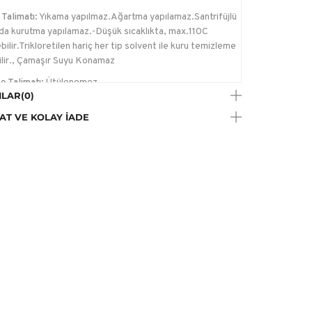
Talimatı:
Yıkama yapılmaz.Ağartma yapılamaz.Santrifüjlü
da kurutma yapılamaz.-Düşük sıcaklıkta, max.110C
bilir.Trikloretilen hariç her tip solvent ile kuru temizleme
ilir., Çamaşır Suyu Konamaz
e Talimatı:
Ütülenemez
LAR
(0)
a Talimatı:
Trikloretilen hariç her tip solvent ile kuru
AT VE KOLAY İADE
me yapılabilir.