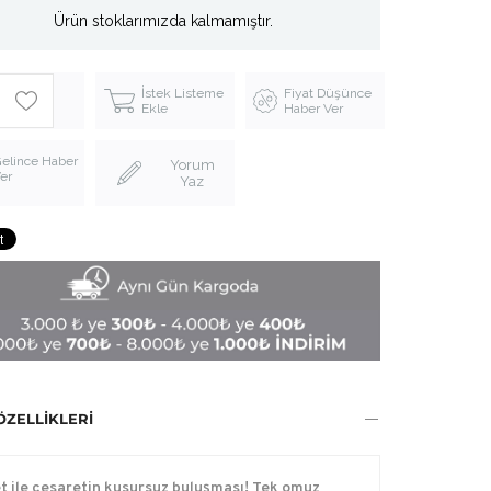
Ürün stoklarımızda kalmamıştır.
İstek Listeme
Fiyat Düşünce
Ekle
Haber Ver
elince Haber
Yorum
er
Yaz
ÖZELLIKLERI
t ile cesaretin kusursuz buluşması! Tek omuz