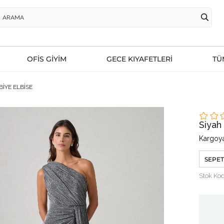
OFİS GİYİM
GECE KIYAFETLERİ
TÜ
BİYE ELBİSE
Siyah
Kargoya
SEPET
Stok Ko