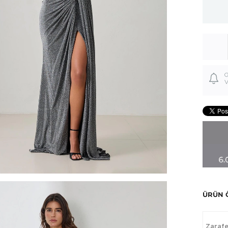
G
V
ÜRÜN 
Zarafe