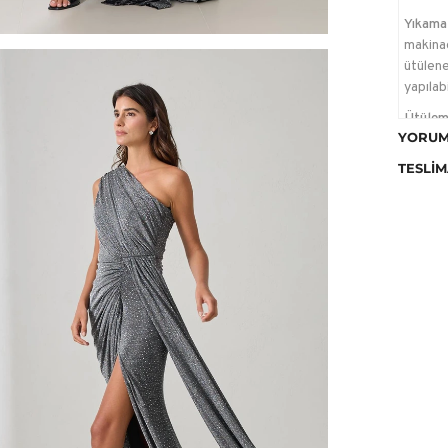
Yıkama 
makina
ütülene
yapılab
Ütülem
YORUM
Kurutm
TESLIM
temizle