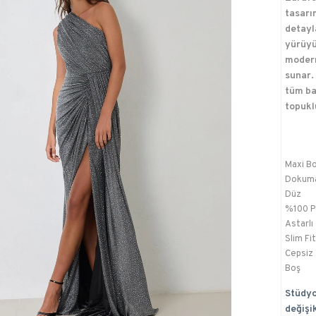
tasarı
detayl
yürüyü
modern
sunar.
tüm bak
topukl
Maxi B
Dokum
Düz
%100 P
Astarlı
Slim Fit
Cepsiz
Boş
Stüdyo
değişik