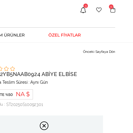
3
0
M ÜRÜNLER
ÖZEL FİYATLAR
Önceki Sayfaya Dön
 2YB5NAAB0924 ABİYE ELBİSE
 Teslim Süresi
:
Aynı Gün
NA $
TE %50
du
ST20250S10092301