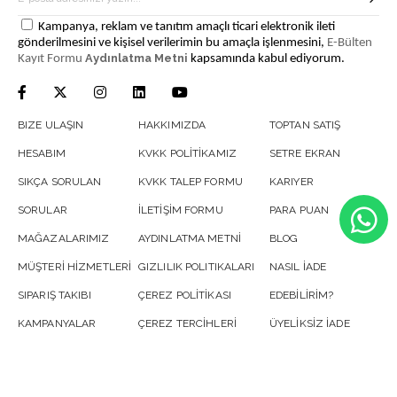
Kampanya, reklam ve tanıtım amaçlı ticari elektronik ileti
gönderilmesini ve kişisel verilerimin bu amaçla işlenmesini,
E-Bülten
Aydınlatma Metni
Kayıt Formu
kapsamında kabul ediyorum.
BIZE ULAŞIN
HAKKIMIZDA
TOPTAN SATIŞ
HESABIM
KVKK POLİTİKAMIZ
SETRE EKRAN
SIKÇA SORULAN
KVKK TALEP FORMU
KARIYER
SORULAR
İLETİŞİM FORMU
PARA PUAN
MAĞAZALARIMIZ
AYDINLATMA METNİ
BLOG
MÜŞTERİ HİZMETLERİ
GIZLILIK POLITIKALARI
NASIL İADE
SIPARIŞ TAKIBI
ÇEREZ POLİTİKASI
EDEBİLİRİM?
KAMPANYALAR
ÇEREZ TERCİHLERİ
ÜYELİKSİZ İADE