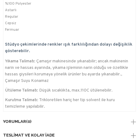
%100 Polyester
Astarlı
Regular
Cepsiz
Fermuar
Stüdyo çekimlerinde renkler ışık farklılığından dolayı değişiklik
gösterebilir.
Yıkama Talimatı:
Çamaşır makinesinde yıkanabilir; ancak makinenin
narin ve hassas ayarında, yıkama işleminin narin olduğu ve özellikle
hassas giysileri korumaya yönelik ürünler bu ayarda yıkanabilir.,
Çamaşır Suyu Konamaz
Ütüleme Talimatı:
Düşük sıcaklıkta, max.110C ütülenebilir.
Kurutma Talimatı:
Trikloretilen hariç her tip solvent ile kuru
temizleme yapılabilir.
YORUMLAR
(0)
TESLIMAT VE KOLAY İADE