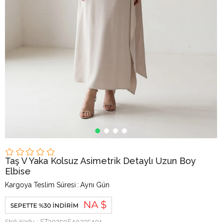
Taş V Yaka Kolsuz Asimetrik Detaylı Uzun Boy
Elbise
Kargoya Teslim Süresi
:
Aynı Gün
NA $
SEPETTE %30 İNDIRIM
Stok Kodu
ST20250S40325401