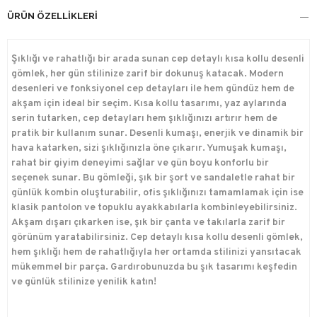
ÜRÜN ÖZELLIKLERI
Şıklığı ve rahatlığı bir arada sunan cep detaylı kısa kollu desenli
gömlek, her gün stilinize zarif bir dokunuş katacak. Modern
desenleri ve fonksiyonel cep detayları ile hem gündüz hem de
akşam için ideal bir seçim. Kısa kollu tasarımı, yaz aylarında
serin tutarken, cep detayları hem şıklığınızı artırır hem de
pratik bir kullanım sunar. Desenli kumaşı, enerjik ve dinamik bir
hava katarken, sizi şıklığınızla öne çıkarır. Yumuşak kumaşı,
rahat bir giyim deneyimi sağlar ve gün boyu konforlu bir
seçenek sunar. Bu gömleği, şık bir şort ve sandaletle rahat bir
günlük kombin oluşturabilir, ofis şıklığınızı tamamlamak için ise
klasik pantolon ve topuklu ayakkabılarla kombinleyebilirsiniz.
Akşam dışarı çıkarken ise, şık bir çanta ve takılarla zarif bir
görünüm yaratabilirsiniz. Cep detaylı kısa kollu desenli gömlek,
hem şıklığı hem de rahatlığıyla her ortamda stilinizi yansıtacak
mükemmel bir parça. Gardırobunuzda bu şık tasarımı keşfedin
ve günlük stilinize yenilik katın!