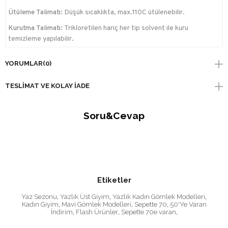
Ütüleme Talimatı:
Düşük sıcaklıkta, max.110C ütülenebilir.
Kurutma Talimatı:
Trikloretilen hariç her tip solvent ile kuru
temizleme yapılabilir.
YORUMLAR
(0)
TESLIMAT VE KOLAY İADE
Soru&Cevap
Etiketler
Yaz Sezonu
,
Yazlık Üst Giyim
,
Yazlık Kadın Gömlek Modelleri
,
Kadın Giyim
,
Mavi Gömlek Modelleri
,
Sepette 70
,
50'Ye Varan
İndirim
,
Flash Ürünler
,
Sepette 70e varan
,