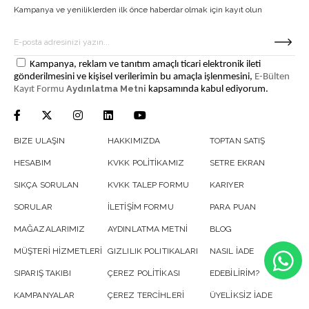
Kampanya ve yeniliklerden ilk önce haberdar olmak için kayıt olun
Kampanya, reklam ve tanıtım amaçlı ticari elektronik ileti
gönderilmesini ve kişisel verilerimin bu amaçla işlenmesini,
E-Bülten
Aydınlatma Metni
Kayıt Formu
kapsamında kabul ediyorum.
BIZE ULAŞIN
HAKKIMIZDA
TOPTAN SATIŞ
HESABIM
KVKK POLİTİKAMIZ
SETRE EKRAN
SIKÇA SORULAN
KVKK TALEP FORMU
KARIYER
SORULAR
İLETİŞİM FORMU
PARA PUAN
MAĞAZALARIMIZ
AYDINLATMA METNİ
BLOG
MÜŞTERİ HİZMETLERİ
GIZLILIK POLITIKALARI
NASIL İADE
SIPARIŞ TAKIBI
ÇEREZ POLİTİKASI
EDEBİLİRİM?
KAMPANYALAR
ÇEREZ TERCİHLERİ
ÜYELİKSİZ İADE