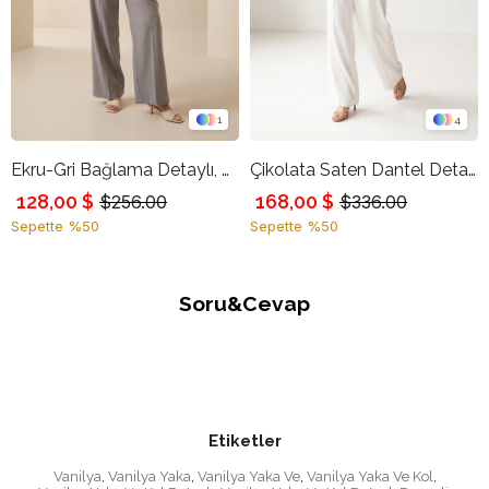
1
4
Ekru-Gri Bağlama Detaylı, Desenli Kolsuz Rahat Kesim Bluz
Çikolata Saten Dantel Detaylı Uzun Kollu Rahat Kesim Bluz
128,00 $
168,00 $
$256.00
$336.00
Sepette %50
Sepette %50
Soru&Cevap
Etiketler
Vanilya
,
Vanilya Yaka
,
Vanilya Yaka Ve
,
Vanilya Yaka Ve Kol
,