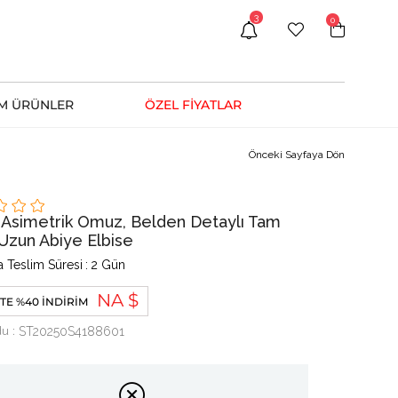
3
0
M ÜRÜNLER
ÖZEL FİYATLAR
Önceki Sayfaya Dön
 Asimetrik Omuz, Belden Detaylı Tam
 Uzun Abiye Elbise
 Teslim Süresi
:
2 Gün
NA $
TE %40 İNDIRIM
du
ST20250S4188601