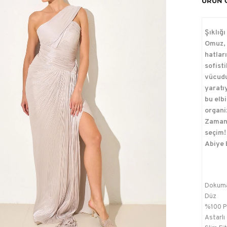
ÜRÜN 
Şıklığ
Omuz, 
hatlar
sofist
vücudu
yaratı
bu elb
organi
Zamanı
seçim!
Abiye E
Dokum
Düz
%100 P
Astarlı