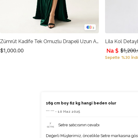
3
Zümrüt Kadife Tek Omuzlu Drapeli Uzun Abiye Elbise
Lila Kol Detayl
Na $
$1,000.00
$1,200
Sepette %30 İndi
169 cm boy 62 kg hangi beden olur
*** *** - 10 Haz 2025
Setre satıcısının cevabı
Değerli Müşterimiz, öncelikle Setre markasına göst