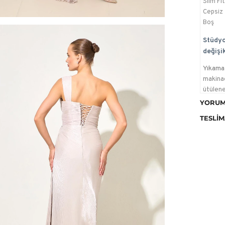
Slim Fit
Cepsiz
Boş
Stüdyo
değişik
Yıkama 
makina
ütülene
yapılab
YORUM
Ütülem
TESLIM
Kurutm
temizle