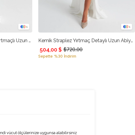
1
1
Kemik Omuz Çiçek Detaylı Yırtmaçlı Uzun Abiye Elbise
Kemik Straplez Yırtmaç Detaylı Uzun Abiye Elbise
504,00 $
$720.00
Sepette %30 İndirim
di vücut ölçülerinize uygunsa alabilirsiniz