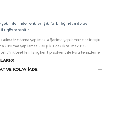
 çekimlerinde renkler ışık farklılığından dolayı
lik gösterebilir.
Talimatı:
Yıkama yapılmaz.Ağartma yapılamaz.Santrifüjlü
da kurutma yapılamaz.-Düşük sıcaklıkta, max.110C
bilir.Trikloretilen hariç her tip solvent ile kuru temizleme
ilir., Çamaşır Suyu Konamaz
LAR
(0)
e Talimatı:
Ütülenemez
AT VE KOLAY İADE
a Talimatı:
Trikloretilen hariç her tip solvent ile kuru
me yapılabilir.