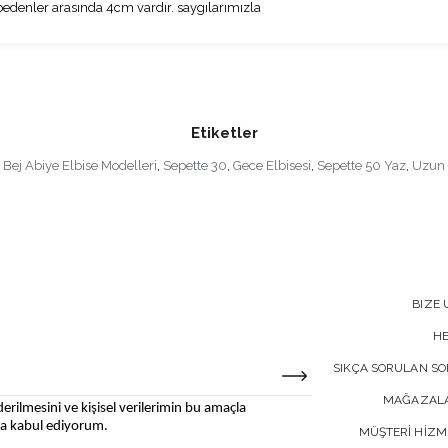
denler arasında 4cm vardır. saygılarımızla
Etiketler
Bej Abiye Elbise Modelleri
,
Sepette 30
,
Gece Elbisesi
,
Sepette 50 Yaz
,
Uzun 
BIZE 
H
SIKÇA SORULAN S
MAĞAZALA
erilmesini ve kişisel verilerimin bu amaçla
 kabul ediyorum.
MÜŞTERİ HİZM