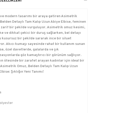
ÖZELLIKLERI
ı ve modern tasarımı bir araya getiren Asimetrik
Belden Detaylı Tam Kalıp Uzun Abiye Elbise, feminen
ı zarif bir şekilde vurguluyor. Asimetrik omuz kesimi,
ike ve dikkat çekici bir duruş sağlarken, bel detayı
 kusursuz bir şekilde sararak ince bir siluet
yor. Akıcı kumaşı sayesinde rahat bir kullanım sunan
ise, özel davetlerde, galalarda ve şık
zasyonlarda göz kamaştırıcı bir görünüm sağlıyor.
n ötesinde bir zarafet arayan kadınlar için ideal bir
 Asimetrik Omuz, Belden Detaylı Tam Kalıp Uzun
lbise: Şıklığın Yeni Tanımı!
a
olyester