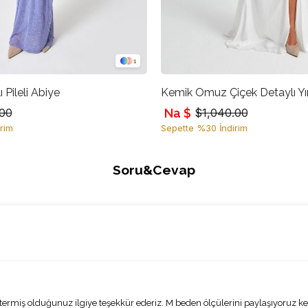
1
ı Pileli Abiye
Na $
.00
$1,040.00
rim
Sepette %30 İndirim
Soru&Cevap
ermiş olduğunuz ilgiye teşekkür ederiz. M beden ölçülerini paylaşıyoruz ken