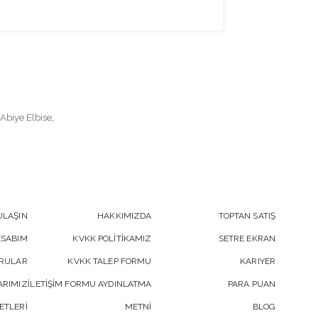
Abiye Elbise
,
ULAŞIN
HAKKIMIZDA
TOPTAN SATIŞ
ESABIM
KVKK POLİTİKAMIZ
SETRE EKRAN
ORULAR
KVKK TALEP FORMU
KARIYER
RIMIZ
İLETİŞİM FORMU AYDINLATMA
PARA PUAN
ETLERİ
METNİ
BLOG