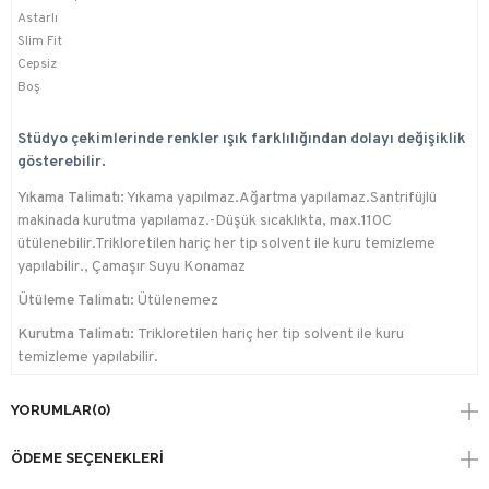
Astarlı
Slim Fit
Cepsiz
Boş
Stüdyo çekimlerinde renkler ışık farklılığından dolayı değişiklik
gösterebilir.
Yıkama Talimatı:
Yıkama yapılmaz.Ağartma yapılamaz.Santrifüjlü
makinada kurutma yapılamaz.-Düşük sıcaklıkta, max.110C
ütülenebilir.Trikloretilen hariç her tip solvent ile kuru temizleme
yapılabilir., Çamaşır Suyu Konamaz
Ütüleme Talimatı:
Ütülenemez
Kurutma Talimatı:
Trikloretilen hariç her tip solvent ile kuru
temizleme yapılabilir.
YORUMLAR
(0)
ÖDEME SEÇENEKLERI