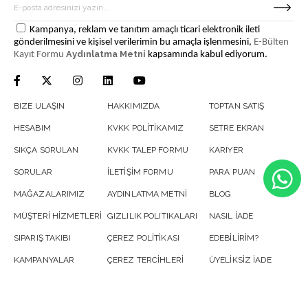
Kampanya, reklam ve tanıtım amaçlı ticari elektronik ileti
gönderilmesini ve kişisel verilerimin bu amaçla işlenmesini,
E-Bülten
Aydınlatma Metni
Kayıt Formu
kapsamında kabul ediyorum.
BIZE ULAŞIN
HAKKIMIZDA
TOPTAN SATIŞ
HESABIM
KVKK POLİTİKAMIZ
SETRE EKRAN
SIKÇA SORULAN
KVKK TALEP FORMU
KARIYER
SORULAR
İLETİŞİM FORMU
PARA PUAN
MAĞAZALARIMIZ
AYDINLATMA METNİ
BLOG
MÜŞTERİ HİZMETLERİ
GIZLILIK POLITIKALARI
NASIL İADE
SIPARIŞ TAKIBI
ÇEREZ POLİTİKASI
EDEBİLİRİM?
KAMPANYALAR
ÇEREZ TERCİHLERİ
ÜYELİKSİZ İADE