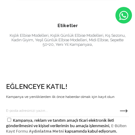
Etiketler
Kışlık Elbise Modelleri
,
Kışlık Günlük Elbise Modelleri
,
Kış Sezonu
,
Kadın Giyim
,
Yeşil Günlük Elbise Modelleri
,
Midi Elbise
,
Sepette
50+20
,
Yeni Yıl Kampanyası
,
EĞLENCEYE KATIL!
Kampanya ve yeniliklerden ilk önce haberdar olmak için kayıt olun
Kampanya, reklam ve tanıtım amaçlı ticari elektronik ileti
gönderilmesini ve kişisel verilerimin bu amaçla işlenmesini,
E-Bülten
Aydınlatma Metni
Kayıt Formu
kapsamında kabul ediyorum.