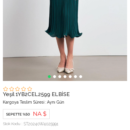
Yeşil 1YB2CEL2599 ELBİSE
Kargoya Teslim Süresi
:
Aynı Gün
NA $
SEPETTE %50
Stok Kodu
ST20240W4025991