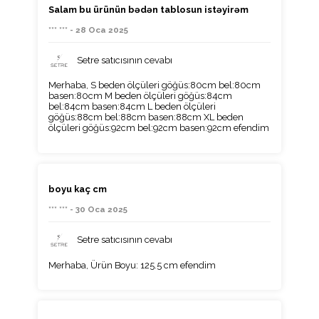
Salam bu ürünün bədən tablosun istəyirəm
*** *** - 28 Oca 2025
Setre satıcısının cevabı
Merhaba, S beden ölçüleri göğüs:80cm bel:80cm
basen:80cm M beden ölçüleri göğüs:84cm
bel:84cm basen:84cm L beden ölçüleri
göğüs:88cm bel:88cm basen:88cm XL beden
ölçüleri göğüs:92cm bel:92cm basen:92cm efendim
boyu kaç cm
*** *** - 30 Oca 2025
Setre satıcısının cevabı
Merhaba, Ürün Boyu: 125.5 cm efendim