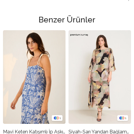
Benzer Ürünler
1
1
Mavi Keten Katışımlı İp Askılı Desenli Tam Kalıp Elbise
Siyah-Sarı Yandan Bağlamalı Yırtmaç Detaylı Truvakar Kol Desenli Elbise