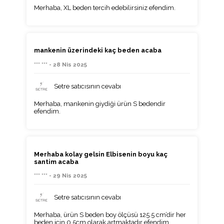
Merhaba, XL beden tercih edebilirsiniz efendim.
mankenin üzerindeki kaç beden acaba
*** *** - 28 Nis 2025
Setre satıcısının cevabı
Merhaba, mankenin giydiği ürün S bedendir
efendim.
Merhaba kolay gelsin Elbisenin boyu kaç
santim acaba
*** *** - 29 Nis 2025
Setre satıcısının cevabı
Merhaba, ürün S beden boy ölçüsü 125.5 cm’dir her
beden için 0,5cm olarak artmaktadır efendim.