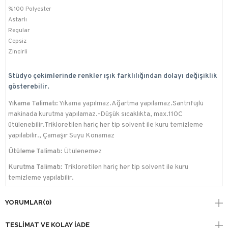
%100 Polyester
Astarlı
Regular
Cepsiz
Zincirli
Stüdyo çekimlerinde renkler ışık farklılığından dolayı değişiklik
gösterebilir.
Yıkama Talimatı:
Yıkama yapılmaz.Ağartma yapılamaz.Santrifüjlü
makinada kurutma yapılamaz.-Düşük sıcaklıkta, max.110C
ütülenebilir.Trikloretilen hariç her tip solvent ile kuru temizleme
yapılabilir., Çamaşır Suyu Konamaz
Ütüleme Talimatı:
Ütülenemez
Kurutma Talimatı:
Trikloretilen hariç her tip solvent ile kuru
temizleme yapılabilir.
YORUMLAR
(0)
TESLIMAT VE KOLAY İADE