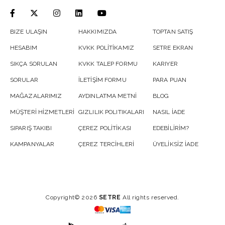
BIZE ULAŞIN
HAKKIMIZDA
TOPTAN SATIŞ
HESABIM
KVKK POLİTİKAMIZ
SETRE EKRAN
SIKÇA SORULAN
KVKK TALEP FORMU
KARIYER
SORULAR
İLETİŞİM FORMU
PARA PUAN
MAĞAZALARIMIZ
AYDINLATMA METNİ
BLOG
MÜŞTERİ HİZMETLERİ
GIZLILIK POLITIKALARI
NASIL İADE
SIPARIŞ TAKIBI
ÇEREZ POLİTİKASI
EDEBİLİRİM?
KAMPANYALAR
ÇEREZ TERCİHLERİ
ÜYELİKSİZ İADE
Copyright© 2026
SETRE
All rights reserved.