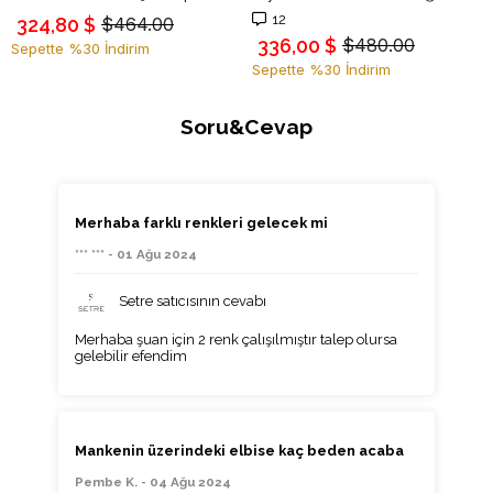
12
324,80 $
$464.00
336,00 $
$480.00
Sepette %30 İndirim
Sepette %30 İndirim
Soru&Cevap
Merhaba farklı renkleri gelecek mi
*** *** - 01 Ağu 2024
Setre satıcısının cevabı
Merhaba şuan için 2 renk çalışılmıştır talep olursa
gelebilir efendim
Mankenin üzerindeki elbise kaç beden acaba
Pembe K. - 04 Ağu 2024