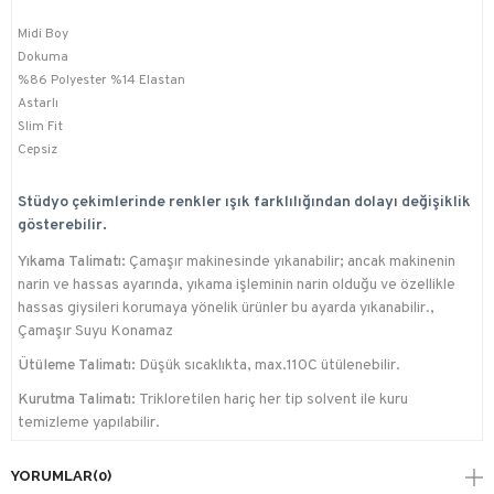
Midi Boy
Dokuma
%86 Polyester %14 Elastan
Astarlı
Slim Fit
Cepsiz
Stüdyo çekimlerinde renkler ışık farklılığından dolayı değişiklik
gösterebilir.
Yıkama Talimatı:
Çamaşır makinesinde yıkanabilir; ancak makinenin
narin ve hassas ayarında, yıkama işleminin narin olduğu ve özellikle
hassas giysileri korumaya yönelik ürünler bu ayarda yıkanabilir.,
Çamaşır Suyu Konamaz
Ütüleme Talimatı:
Düşük sıcaklıkta, max.110C ütülenebilir.
Kurutma Talimatı:
Trikloretilen hariç her tip solvent ile kuru
temizleme yapılabilir.
YORUMLAR
(0)