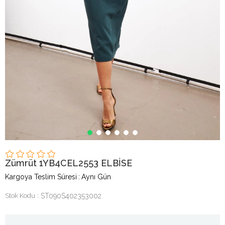
Zümrüt 1YB4CEL2553 ELBİSE
Kargoya Teslim Süresi
:
Aynı Gün
Stok Kodu
ST090S402353002