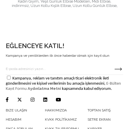
Kadın Giyim
,
Yeşil Günlük Elbise Modelleri
,
Midi Elbise
,
indirimsiz
,
Uzun Kollu Kışlık Elbise
,
Uzun Kollu Günlük Elbise
,
EĞLENCEYE KATIL!
Kampanya ve yeniliklerden ilk önce haberdar olmak için kayıt olun
Kampanya, reklam ve tanıtım amaçlı ticari elektronik ileti
gönderilmesini ve kişisel verilerimin bu amaçla işlenmesini,
E-Bülten
Aydınlatma Metni
Kayıt Formu
kapsamında kabul ediyorum.
BIZE ULAŞIN
HAKKIMIZDA
TOPTAN SATIŞ
HESABIM
KVKK POLİTİKAMIZ
SETRE EKRAN
SIKÇA SORULAN
KVKK TALEP FORMU
KARIYER