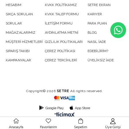
HESABIM
KVKK POLİTİKAMIZ
SETRE EKRAN
SIKÇA SORULAN
KVKK TALEP FORMU
KARIYER
SORULAR
İLETİŞİM FORMU
PARA PUAN
MAĞAZALARIMIZ
AYDINLATMA METNİ
BLOG
MÜŞTERİ HİZMETLERİ
GIZLILIK POLITIKALARI
NASIL İADE
SIPARIŞ TAKIBI
ÇEREZ POLİTİKASI
EDEBİLİRİM?
KAMPANYALAR
ÇEREZ TERCİHLERİ
ÜYELİKSİZ İADE
Copyright© 2026
SETRE
All rights reserved.
Google Play
App Store
Anasayfa
Favorilerim
Sepetim
Üye Girişi