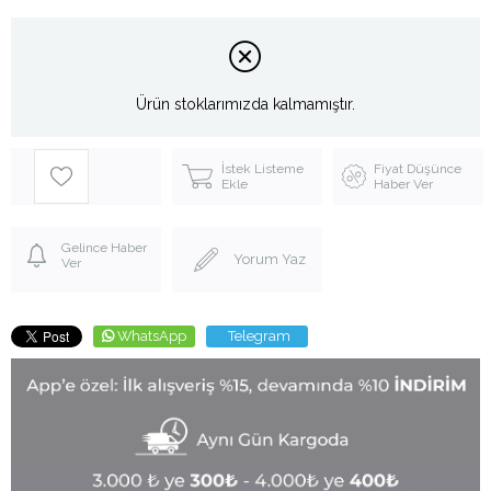
Ürün stoklarımızda kalmamıştır.
İstek Listeme
Fiyat Düşünce
Ekle
Haber Ver
Gelince Haber
Yorum Yaz
Ver
WhatsApp
Telegram