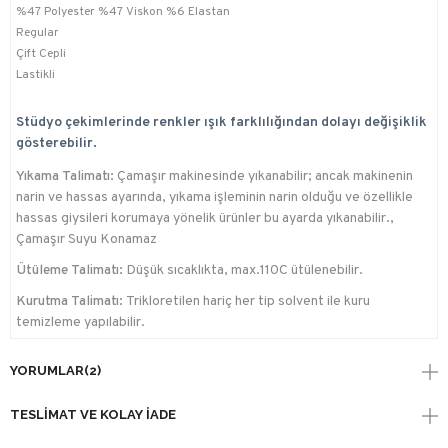
%47 Polyester %47 Viskon %6 Elastan
Regular
Çift Cepli
Lastikli
Stüdyo çekimlerinde renkler ışık farklılığından dolayı değişiklik
gösterebilir.
Yıkama Talimatı:
Çamaşır makinesinde yıkanabilir; ancak makinenin
narin ve hassas ayarında, yıkama işleminin narin olduğu ve özellikle
hassas giysileri korumaya yönelik ürünler bu ayarda yıkanabilir.,
Çamaşır Suyu Konamaz
Ütüleme Talimatı:
Düşük sıcaklıkta, max.110C ütülenebilir.
Kurutma Talimatı:
Trikloretilen hariç her tip solvent ile kuru
temizleme yapılabilir.
YORUMLAR
(2)
TESLIMAT VE KOLAY İADE