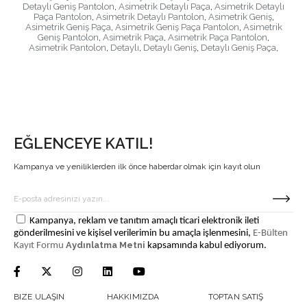
Detaylı Geniş Pantolon
,
Asimetrik Detaylı Paça
,
Asimetrik Detaylı
Paça Pantolon
,
Asimetrik Detaylı Pantolon
,
Asimetrik Geniş
,
Asimetrik Geniş Paça
,
Asimetrik Geniş Paça Pantolon
,
Asimetrik
Geniş Pantolon
,
Asimetrik Paça
,
Asimetrik Paça Pantolon
,
Asimetrik Pantolon
,
Detaylı
,
Detaylı Geniş
,
Detaylı Geniş Paça
,
EĞLENCEYE KATIL!
Kampanya ve yeniliklerden ilk önce haberdar olmak için kayıt olun
Kampanya, reklam ve tanıtım amaçlı ticari elektronik ileti
gönderilmesini ve kişisel verilerimin bu amaçla işlenmesini,
E-Bülten
Aydınlatma Metni
Kayıt Formu
kapsamında kabul ediyorum.
BIZE ULAŞIN
HAKKIMIZDA
TOPTAN SATIŞ