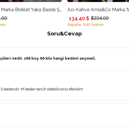
Ekru Amia&Co Marka Bisiklet Yaka Baskılı Şardonlu Oversize Sweatshirt
134,40 $
.00
$224.00
rim
Sepette %40 İndirim
Soru&Cevap
leri nedir. 166 boy. 66 kilo hangi bedeni seçmeli.
S bedendir. M beden tercih edebilirsiniz efendim