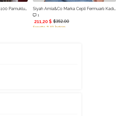
Acı-Kahve Amia&Co Marka %100 Pamuklu Bisiklet Yaka Uzun Kollu Baskı Detaylı Sweatshirt
Siyah Amia&Co Marka Cepli Fermuarlı Kadın Sweatshirt
1
211,20 $
$352.00
Sepette %40 İndirim