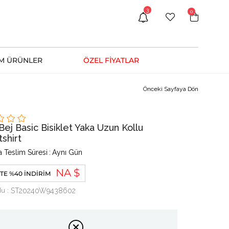
3
0
M ÜRÜNLER
ÖZEL FİYATLAR
Önceki Sayfaya Dön
Bej Basic Bisiklet Yaka Uzun Kollu
shirt
 Teslim Süresi
:
Aynı Gün
NA $
TE %40 İNDIRIM
du
ST20240W9438602