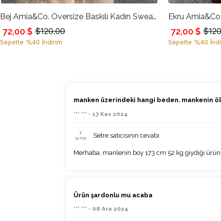
Bej Amia&Co. Oversize Baskılı Kadın Sweatshirt
72,00 $
72,00 $
$120.00
$120
Sepette %40 İndirim
Sepette %40 İndi
manken üzerindeki hangi beden. mankenin ölçü
*** *** - 13 Kas 2024
Setre satıcısının cevabı
Merhaba, manlenin boy 173 cm 52 kg giydiği ürün 
Ürün şardonlu mu acaba
*** *** - 08 Ara 2024