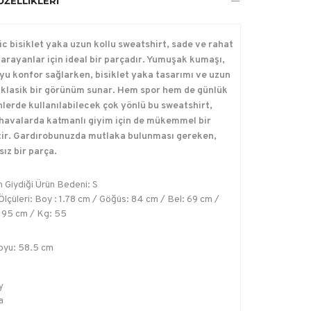
ÖZELLIKLERI
ic bisiklet yaka uzun kollu sweatshirt, sade ve rahat
l arayanlar için ideal bir parçadır. Yumuşak kumaşı,
yu konfor sağlarken, bisiklet yaka tasarımı ve uzun
ı klasik bir görünüm sunar. Hem spor hem de günlük
lerde kullanılabilecek çok yönlü bu sweatshirt,
havalarda katmanlı giyim için de mükemmel bir
tir. Gardırobunuzda mutlaka bulunması gereken,
ız bir parça.
 Giydiği Ürün Bedeni: S
lçüleri: Boy : 1.78 cm / Göğüs: 84 cm / Bel: 69 cm /
 95 cm / Kg: 55
oyu: 58.5 cm
y
a