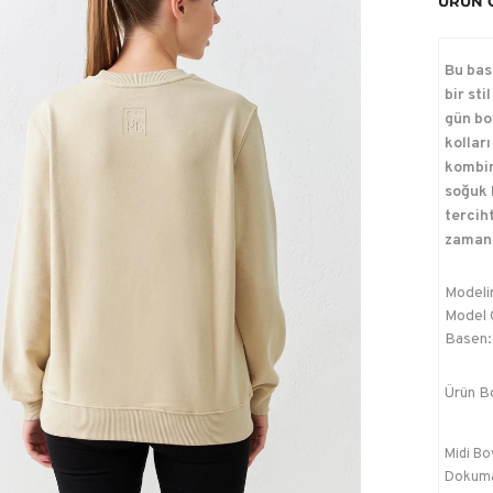
ÜRÜN 
Bu bas
bir sti
gün bo
kollar
kombin
soğuk 
tercih
zamans
Modelin
Model Ö
Basen:
Ürün B
Midi Bo
Dokum