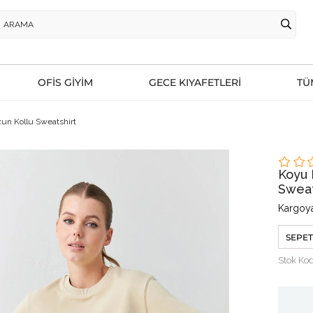
OFİS GİYİM
GECE KIYAFETLERİ
TÜ
zun Kollu Sweatshirt
Koyu 
Sweat
Kargoya
SEPET
Stok Ko