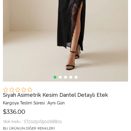
AI
Siyah Asimetrik Kesim Dantel Detaylı Etek
Kargoya Teslim Süresi
:
Aynı Gün
$336.00
Stok Kodu
ST20250S50068801
BU ÜRÜNÜN DIĞER RENKLERI