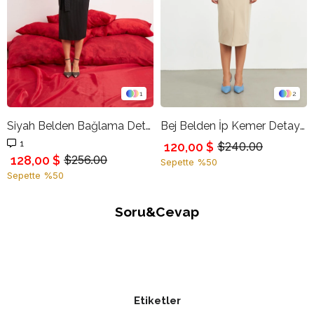
1
2
Siyah Belden Bağlama Detaylı Çizgili Midi Boy Etek
Bej Belden İp Kemer Detaylı Kalem Etek
1
120,00 $
$240.00
128,00 $
$256.00
Sepette %50
Sepette %50
Soru&Cevap
Etiketler