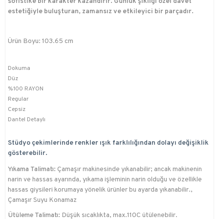
sofistike bir karakter kazandırır. Günlük şıklığı özel davet
estetiğiyle buluşturan, zamansız ve etkileyici bir parçadır.
Ürün Boyu: 103.65 cm
Dokuma
Düz
%100 RAYON
Regular
Cepsiz
Dantel Detaylı
Stüdyo çekimlerinde renkler ışık farklılığından dolayı değişiklik
gösterebilir.
Yıkama Talimatı:
Çamaşır makinesinde yıkanabilir; ancak makinenin
narin ve hassas ayarında, yıkama işleminin narin olduğu ve özellikle
hassas giysileri korumaya yönelik ürünler bu ayarda yıkanabilir.,
Çamaşır Suyu Konamaz
Ütüleme Talimatı:
Düşük sıcaklıkta, max.110C ütülenebilir.