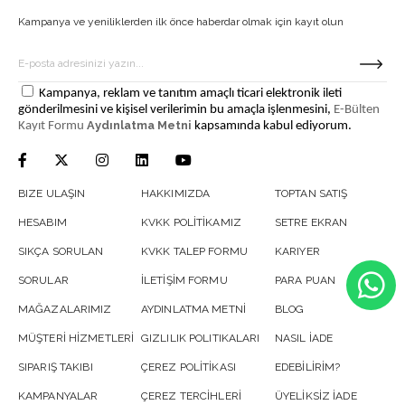
Kampanya ve yeniliklerden ilk önce haberdar olmak için kayıt olun
Kampanya, reklam ve tanıtım amaçlı ticari elektronik ileti
gönderilmesini ve kişisel verilerimin bu amaçla işlenmesini,
E-Bülten
Aydınlatma Metni
Kayıt Formu
kapsamında kabul ediyorum.
BIZE ULAŞIN
HAKKIMIZDA
TOPTAN SATIŞ
HESABIM
KVKK POLİTİKAMIZ
SETRE EKRAN
SIKÇA SORULAN
KVKK TALEP FORMU
KARIYER
SORULAR
İLETİŞİM FORMU
PARA PUAN
MAĞAZALARIMIZ
AYDINLATMA METNİ
BLOG
MÜŞTERİ HİZMETLERİ
GIZLILIK POLITIKALARI
NASIL İADE
SIPARIŞ TAKIBI
ÇEREZ POLİTİKASI
EDEBİLİRİM?
KAMPANYALAR
ÇEREZ TERCİHLERİ
ÜYELİKSİZ İADE